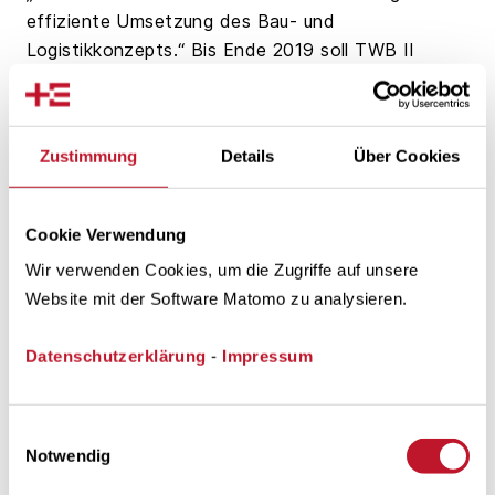
effiziente Umsetzung des Bau- und
Logistikkonzepts.“ Bis Ende 2019 soll TWB II
fertiggestellt und in Betrieb genommen werden.
„Wir haben die Erfahrungen von EWE und Trianel
Zustimmung
Details
Über Cookies
gebündelt und damit den Grundstein für einen
kosteneffizienten Bau und wirtschaftlich
optimierten Betrieb des Offshore-Windparks
Cookie Verwendung
gelegt“, ergänzt Klaus Horstick, kaufmännischer
Wir verwenden Cookies, um die Zugriffe auf unsere
Geschäftsführer des Gemeinschaftsunternehmens.
Website mit der Software Matomo zu analysieren.
„Der bereits gelegte Netzanschluss und die
vorhandene parkinterne Umspannplattform schafft
Datenschutzerklärung
-
Impressum
Synergien und wirkt sich positiv auf den
Bauzeitplan aus.“
Einwilligungsauswahl
Notwendig
Für die Installation der Gründungsstrukturen ist das
Schwerlastschiff Stanislav Yudin im Baufeld, 45