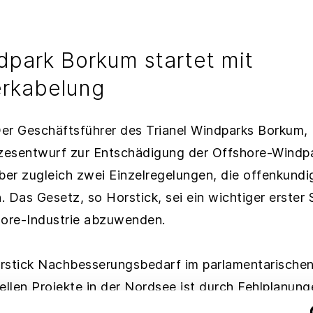
dpark Borkum startet mit
erkabelung
er Geschäftsführer des Trianel Windparks Borkum, 
esentwurf zur Entschädigung der Offshore-Windpa
 aber zugleich zwei Einzelregelungen, die offenkundi
 Das Gesetz, so Horstick, sei ein wichtiger erster S
hore-Industrie abzuwenden.
orstick Nachbesserungsbedarf im parlamentarischen
ellen Projekte in der Nordsee ist durch Fehlplanun
bertragungsnetzbetreibers verursacht. Dass der G