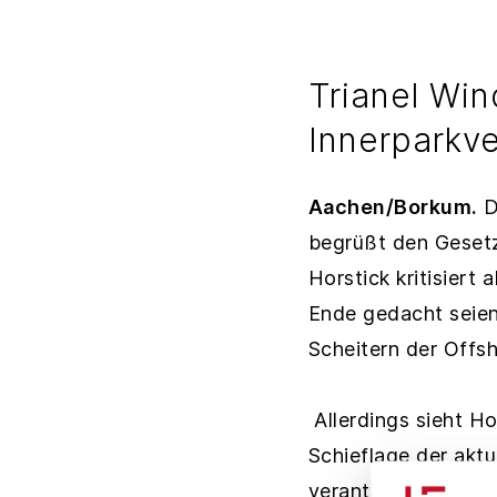
Trianel Win
Innerparkv
Aachen/Borkum.
D
begrüßt den Gesetz
Horstick kritisiert
Ende gedacht seien.
Scheitern der Offs
Allerdings sieht H
Schieflage der aktu
verantwortlichen Ü