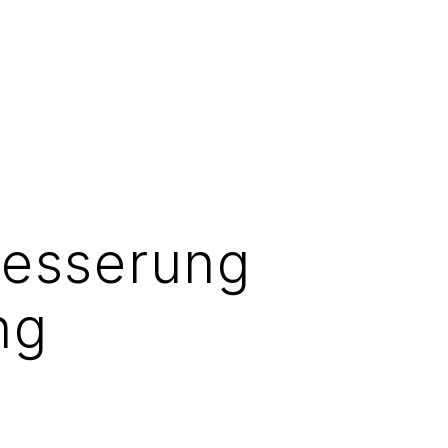
besserung
ng