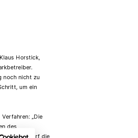
Klaus Horstick,
rkbetreiber.
g noch nicht zu
chritt, um ein
 Verfahren: „Die
gen des
esetzesentwurf die