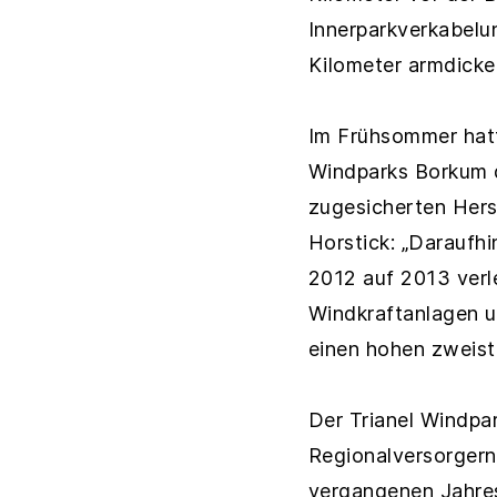
Innerparkverkabelu
Kilometer armdicke
Im Frühsommer hatt
Windparks Borkum d
zugesicherten Hers
Horstick: „Daraufh
2012 auf 2013 verl
Windkraftanlagen u
einen hohen zweiste
Der Trianel Windpa
Regionalversorgern
vergangenen Jahres