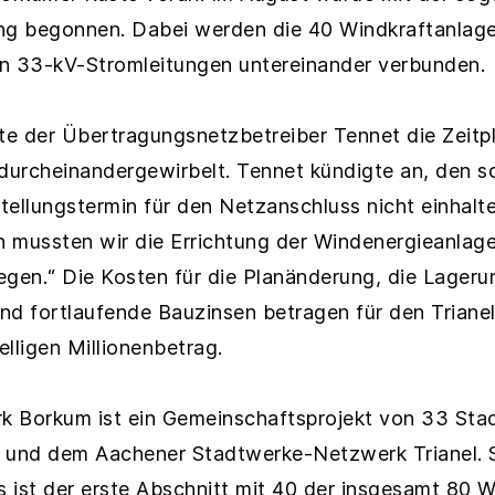
ng begonnen. Dabei werden die 40 Windkraftanlag
n 33-kV-Stromleitungen untereinander verbunden.
e der Übertragungsnetzbetreiber Tennet die Zeitpl
urcheinandergewirbelt. Tennet kündigte an, den sch
tellungstermin für den Netzanschluss nicht einhalt
in mussten wir die Errichtung der Windenergieanl
egen.“ Die Kosten für die Planänderung, die Lageru
nd fortlaufende Bauzinsen betragen für den Trian
lligen Millionenbetrag.
rk Borkum ist ein Gemeinschaftsprojekt von 33 St
 und dem Aachener Stadtwerke-Netzwerk Trianel. 
 ist der erste Abschnitt mit 40 der insgesamt 80 W