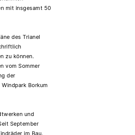
en mit insgesamt 50
äne des Trianel
riftlich
en zu können.
agen vom Sommer
ng der
el Windpark Borkum
adtwerken und
Seit September
indräder im Bau.