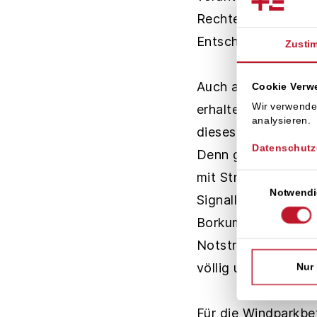
Rechte der Parkbet
Entschädigungsleist
Zusti
Auch an einem weit
Cookie Ver
Wir verwende
erhalten, muss das 
analysieren.
dieses Umspannwerk
Datenschutz
Denn genauso wie 
mit Strom versorgt 
Einwilligungsaus
Notwendi
Signalleuchten und
Borkum das Umspan
Notstromaggregate 
völlig unsinnig, so
Nur
Für die Windparkbe