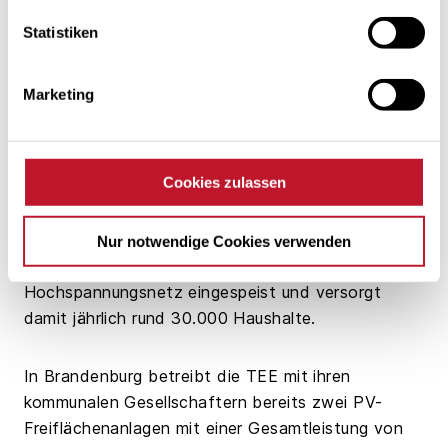
Schönefeld entfernt, war im Januar 2016. Errichtet
wurden die Anlagen des Typs Nordex N131/3300
Statistiken
mit einer Nabenhöhe von 134 Metern auf
Waldflächen des Bundesforsts in unmittelbarer
Marketing
Nähe zum Autobahndreieck Spreeau an der
Bundesautobahn 10. Mit einem Rotordurchmesser
von 131 Metern produzieren die 10 Anlagen des
Cookies zulassen
Windparks rund 87 Millionen Kilowattstunden
(kWh) Strom pro Jahr. Über ein eigens errichtetes
Umspannwerk in der Nähe der Windkraftanlagen
Nur notwendige Cookies verwenden
wird der produzierte Strom in das 110-kV-
Hochspannungsnetz eingespeist und versorgt
damit jährlich rund 30.000 Haushalte.
In Brandenburg betreibt die TEE mit ihren
kommunalen Gesellschaftern bereits zwei PV-
Freiflächenanlagen mit einer Gesamtleistung von