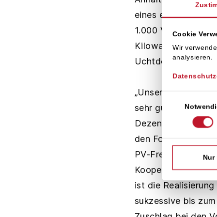
Zusti
eines ehemaligen Q
1.000 Volllaststun
Cookie Ver
Kilowattstunden. A
Wir verwende
analysieren.
Uchtdorf gemäß EEG
Datenschutz
„Unser bisheriger 
Einwilligungsaus
Notwendi
sehr gut positionie
Dezentrale Energie
den Fokus der Trian
PV-Freiflächenanla
Nur
Kooperation Trianel
ist die Realisieru
sukzessive bis zum 
Zuschlag bei den Vo