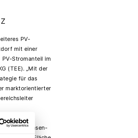
tz
eiteres PV-
tdorf mit einer
 PV-Stromanteil im
G (TEE). „Mit der
ategie für das
r marktorientierter
reichsleiter
hütte in Sachsen-
ulen auf der Fläche