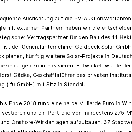
equente Ausrichtung auf die PV-Auktionsverfahren
gie mit externen Partnern heben wir die entscheide
ategischer Vertragspartner für den Bau des 11 Hek
f ist der Generalunternehmer Goldbeck Solar GmbH
k planen, künftig weitere Solar-Projekte in Deutsc
eziehungen zu intensivieren. Entwickelt wurde der 
orst Gädke, Geschäftsführer des privaten Instituts
(ifu GmbH) mit Sitz in Stendal.
, bis Ende 2018 rund eine halbe Milliarde Euro in Wi
nvestieren und ein Portfolio von mindestens 275 
n und Onshore-Windanlagen aufzubauen. 37 Stadtw
die Stadtwerke-Kooperation Trianel sind an der TEE