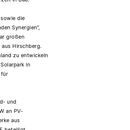
 sowie die
nden Synergien“,
tar großen
 aus Hirschberg.
hland zu entwickeln
Solarpark in
 für
nd- und
MW an PV-
erke aus
 beteiligt.