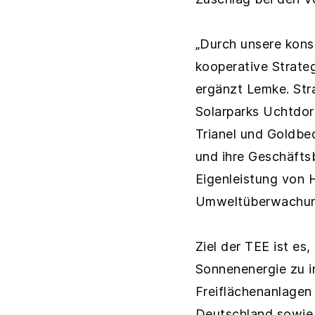
„Durch unsere kons
kooperative Strate
ergänzt Lemke. Str
Solarparks Uchtdor
Trianel und Goldbec
und ihre Geschäftsb
Eigenleistung von H
Umweltüberwachung 
Ziel der TEE ist es
Sonnenenergie zu i
Freiflächenanlage
Deutschland sowie 