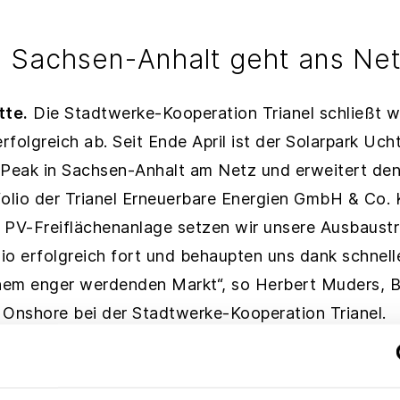
in Sachsen-Anhalt geht ans Ne
tte.
Die Stadtwerke-Kooperation Trianel schließt w
rfolgreich ab. Seit Ende April ist der Solarpark Uch
eak in Sachsen-Anhalt am Netz und erweitert den
lio der Trianel Erneuerbare Energien GmbH & Co. K
 PV-Freiflächenanlage setzen wir unsere Ausbaustr
o erfolgreich fort und behaupten uns dank schnelle
em enger werdenden Markt“, so Herbert Muders, Be
 Onshore bei der Stadtwerke-Kooperation Trianel.
dorf befindet sich auf dem Gebiet der Stadt Tanger
wurde die PV-Freiflächenanlage mit 22.464 Solarmod