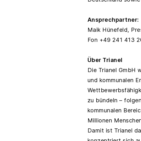
Ansprechpartner:
Maik Hünefeld, Pr
Fon +49 241 413 2
Über Trianel
Die Trianel GmbH w
und kommunalen En
Wettbewerbsfähigke
zu bündeln – folge
kommunalen Bereich
Millionen Menschen
Damit ist Trianel 
konzentriert sich 