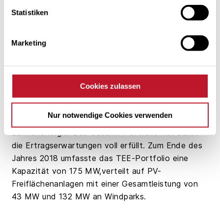
langanhaltenden und besonders sonnenreichen
Statistiken
Sommer hat die Ertragslage des TEE-Portfolios
wesentlich geprägt. Hakes: „Das diversifizierte
Erneuerbaren-Portfolio aus Wind- und PV-
Marketing
Kapazitäten hat das in den Sommermonaten
geschwächte Windjahr 2018 sehr gut kompensieren
können.“ Im zurückliegenden Ertragsjahr 2018
Cookies zulassen
erzeugten die Windkraft- und PV-
Freiflächenanlagen im TEE-Portfolio insgesamt
Nur notwendige Cookies verwenden
rund 353 GWh Strom aus Wind- und
Sonnenenergie. Das Gesamt-Portfolio hat damit
die Ertragserwartungen voll erfüllt. Zum Ende des
Jahres 2018 umfasste das TEE-Portfolio eine
Kapazität von 175 MW,verteilt auf PV-
Freiflächenanlagen mit einer Gesamtleistung von
43 MW und 132 MW an Windparks.